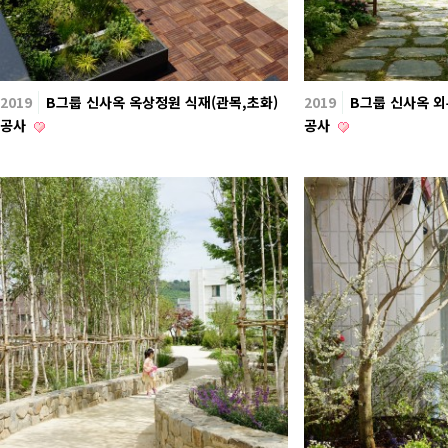
2019
B그룹 신사옥 옥상정원 식재(관목,초화)
2019
B그룹 신사옥 외
공사
공사